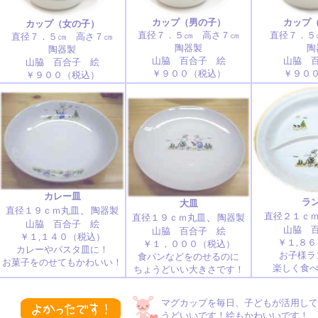
カップ（男の子）
カップ
カップ（女の子）
直径７．５㎝ 高さ７㎝
直径７．５
直径７．５㎝ 高さ７㎝
陶器製
陶
陶器製
山脇 百合子 絵
山脇 
山脇 百合子 絵
￥９００（税込）
￥９０
￥９００（税込）
カレー皿
ラ
大皿
、
直径１９ｃｍ丸皿
陶器製
、
直径２１ｃ
直径１９ｃｍ丸皿
陶器製
山脇 百合子 絵
山脇 
山脇 百合子 絵
￥１,１４０（税込）
￥１,８
￥１，０００（税込）
カレーやパスタ皿に！
お子様ラ
食パンなどをのせるのに
お菓子をのせてもかわいい！
楽しく食べ
ちょうどいい大きさです！
マグカップを毎日、子どもが活用して
うどいいです！絵もかわいいです！