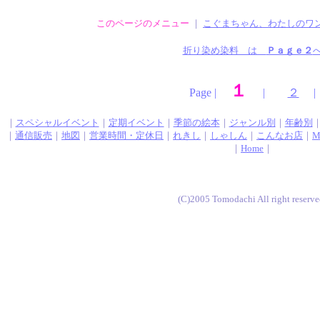
このページのメニュー
｜
こぐまちゃん、わたしのワン
折り染め染料 は
Ｐａｇｅ２
１
Page |
|
２
|
｜
スペシャルイベント
｜
定期イベント
｜
季節の絵本
｜
ジャンル別
｜
年齢別
｜
通信販売
｜
地図
｜
営業時間・定休日
｜
れきし
｜
しゃしん
｜
こんなお店
｜
M
｜
Home
｜
(C)2005 Tomodachi All right reserv