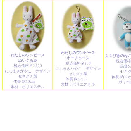
わたしのワンピース
わたしのワンピース
１１ぴきのね
キーチェーン
ぬいぐるみ
税込価格￥
税込価格￥968
税込価格￥1,320
馬場
にしまきかやこ デザイン
にしまきかやこ デザイン
セキ
セキグチ製
セキグチ製
体長 約11
体長 約12cm
体長 約19cm
ポリエ
素材：ポリエステル
素材：ポリエステル
入園祝い 入学祝い
子供用マグカップ 子供用食