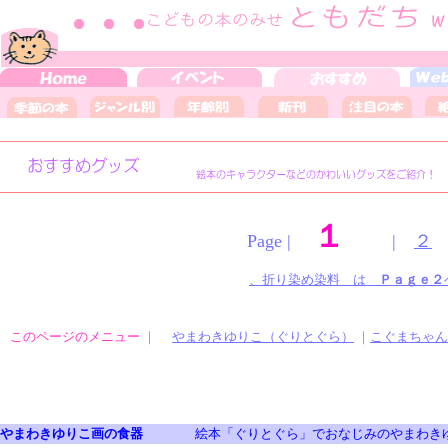
１
Page |
|
２
、折り染め染料 は
Ｐａｇｅ２
このページのメニュー
｜
やまわきゆりこ（ぐりとぐら）
｜
こぐまちゃん
やまわきゆりこ画の食器
絵本「ぐりとぐら」でおなじみのやまわきゆ