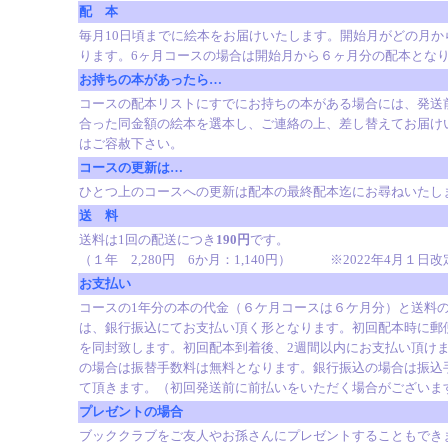
配 本
毎月10日頃までに絵本をお届けいたします。開始月がどの月か
ります。6ヶ月コースの場合は開始月から６ヶ月分の配本とな
お持ちの本があったら…
コースの配本リストにすでにお持ちの本がある場合には、発送
合った同金額の絵本を選本し、ご連絡の上、差し替えてお届け
はご容赦下さい。
コースの更新は…
ひとつ上のコースへの更新は配本の最終配本迄にお尋ねいたし
送 料
送料は1回の配送につき
190
円
です。
（１年 2,280円 6か月：1,140円） ※2022年4月１日改
お支払い
コースの1年分の本の代金（６ケ月コースは６ケ月分）と送料
は、銀行振込にてお支払い頂く形となります。初回配本時に郵
を同封致します。初回配本到着後、2週間以内にお支払い頂け
の場合は振替手数料は無料となります。銀行振込の場合は振込
て頂きます。
（初回発送前に前払いをいただく場合がございま
プレゼントの場合
ブッククラブをご友人やお孫さんにプレゼントすることもでき