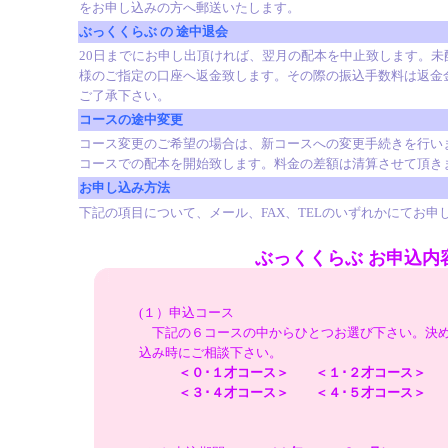
をお申し込みの方へ郵送いたします。
ぶっくくらぶ の 途中退会
20日までにお申し出頂ければ、翌月の配本を中止致します。未
様のご指定の口座へ返金致します。その際の振込手数料は返金
ご了承下さい。
コースの途中変更
コース変更のご希望の場合は、新コースへの変更手続きを行い
コースでの配本を開始致します。料金の差額は清算させて頂き
お申し込み方法
下記の項目について、メール、FAX、TELのいずれかにてお申
ぶっくくらぶ お申込内
(１）申込コース
下記の６コースの中からひとつお選び下さい。決め
込み時にご相談下さい。
＜０･１才コース＞ ＜１･２才コース＞ ＜
＜３･４才コース＞ ＜４･５才コース＞ ＜