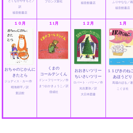
とくながやすもと／
ブロンズ新社
ふりやなな／画
福音館書店
訳
福音館書店
福音館書店
１０月
１1月
１２月
１月
くまの
おちゃのじかんに
おおきいツリー
１１ぴきのね
コールテンくん
きたとら
ちいさいツリー
あほうどり
ドン＝フリーマン／作
ジュディス・カー/作
ロバート・バリー／作
馬場のぼる／著
まつおかきょうこ／訳
晴海耕平／訳
光吉夏弥／訳
こぐま社
偕成社
童話館
大日本図書