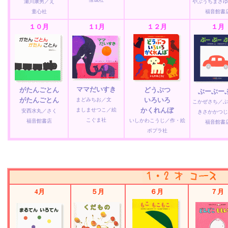
瀬川康男／え
やぶうちまさゆ
童心社
福音館書
１０月
１1月
１２月
１月
ママだいすき
がたんごとん
どうぶつ
ぶーぶー
がたんごとん
いろいろ
まどみちお／文
こかぜさち／ぶ
かくれんぼ
ましませつこ／絵
安西水丸／さく
きさかかつじ
こぐま社
いしかわこうじ／作・絵
福音館書店
福音館書
ポプラ社
4月
５月
６月
７月