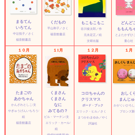
まるてん
くだもの
もこもこもこ
どんど
いろてん
平山和子／さく
ももんち
谷川俊太郎／作
中辻悦子／さく
福音館書店
元永定正／絵
とよたかずひ
福音館書店
文研出版
童心社
１０月
１1月
１２月
１月
たまごの
くまさん
コロちゃんの
おしく
あかちゃん
くまさん
クリスマス
まんじゅ
なに
かんざわとしこ/文
ボード・ブック
かがくいひろし
みてるの？
やぎゅうげんいちろう/
エリック・ヒル／さく
ブロンズ新
絵
ビル・マーチン/文
まつかわまゆみ／やく
福音館書店
エリック・カール/
評論社
絵
偕成社編集部/約