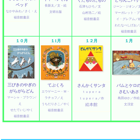
くだものだもの
どろんこハリ
ベッド
長新太／文・絵
石津ちひろ／文
ジーン・ジオン
なかやみわ／さく・え
文研出版
山村浩二／絵
マーガレット・ブ
福音館書店
福音館書店
イ・グレアム／
わたなべしげお／
福音館書店
１０月
１1月
１２月
１月
三びきのやぎの
てぶくろ
さんかくサンタ
バムとケロ
がらがらどん
さむいあさ
エウゲーニー・Ｍ・
ｔｕｐｅｒａ
マーシャ・ブラウン/
ラチョフ／え
島田ゆか／作絵
ｔｕｐｅｒａ／作
え
うちだりさこ／やく
絵本館
文渓堂
せたていじ/やく
福音館書店
福音館書店