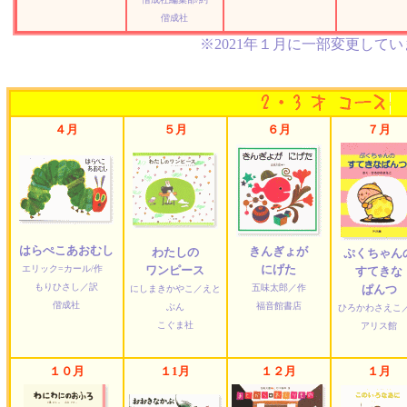
偕成社
※2021年１月に一部変更して
４月
５月
６月
７月
はらぺこあおむし
きんぎょが
わたしの
ぷくちゃん
にげた
エリック=カール/作
ワンピース
すてきな
もりひさし／訳
五味太郎／作
ぱんつ
にしまきかやこ／えと
偕成社
福音館書店
ぶん
ひろかわさえこ
こぐま社
アリス館
１０月
１1月
１２月
１月