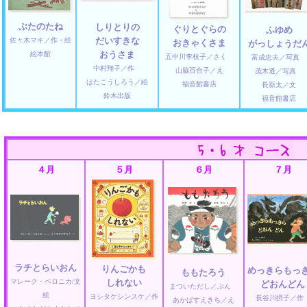
ぶたのたね
しりとりの
ぐりとぐらの
ふゆめ
だいすきな
佐々木マキ／作・絵
おきゃくさま
がっしょうだ
おうさま
絵本館
五中川李枝子／さく
富成忠夫／写真
中村翔子／作
山脇百合子／え
茂木透／写真
はたこうしろう／絵
福音館書店
長新太／文
鈴木出版
福音館書店
４月
５月
６月
７月
ラチとらいおん
りんごかも
めっきらもっ
ももたろう
マレーク・ベロニカ/文
しれない
どおんどん
まついただし／ぶん
絵
ヨシタケシンスケ／作
長谷川摂子／
あかばすえきち／え