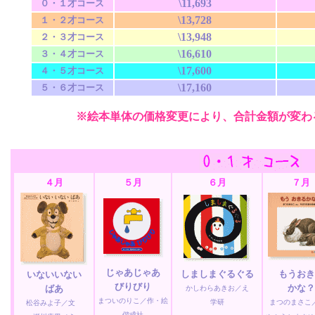
\11,693
０・１才コース
\13,728
１・２才コース
\13,948
２・３才コース
\16,610
３・４才コース
\17,600
４・５才コース
\17,160
５・６才コース
※絵本単体の価格変更により、合計金額が変わ
４月
５月
６月
７月
じゃあじゃあ
しましまぐるぐる
もうおき
いないいない
びりびり
かな？
ばあ
かしわらあきお／え
まついのりこ／作・絵
学研
まつのまさ
松谷みよ子／文
偕成社