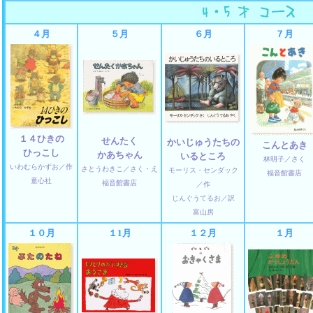
４月
５月
６月
７月
１４ひきの
せんたく
かいじゅうたちの
こんとあき
ひっこし
かあちゃん
いるところ
林明子／さく
いわむらかずお／作
さとうわきこ／さく・え
モーリス・センダック
福音館書店
童心社
福音館書店
／作
じんぐうてるお／訳
富山房
１０月
１1月
１２月
１月