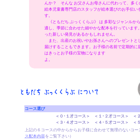
んか？ そんな お父さんお母さんに代わって、多く
絵本児童書専門店のスタッフが絵本選びのお手伝い
す。
《ともだち ぶっくくらぶ》 は 多彩なジャンルか
適し、季節に合わせた細やかな配本を行っています
った新しい発見があるかもしれません。
また、出産のお祝いやお孫さんへのプレゼントと
届けすることもできます。お子様の名前で定期的に
はきっとお子様の宝物になります
よ。
コース選び
＜０･１才コース＞ ＜１･２才コース＞ ＜
＜３･４才コース＞ ＜４･５才コース＞ ＜
上記の６コースの中からからお子様に合わせて無理のないコー
ス配本内容
をご覧下さい）