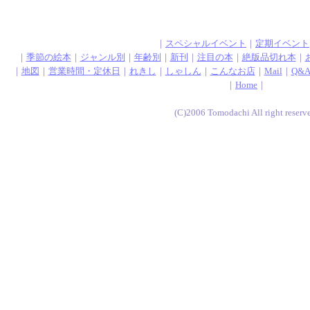
｜
スペシャルイベント
｜
定期イベント
｜
季節の絵本
｜
ジャンル別
｜
年齢別
｜
新刊
｜
注目の本
｜
絶版品切れ本
｜
｜
地図
｜
営業時間・定休日
｜
れきし
｜
しゃしん
｜
こんなお店
｜
Mail
｜
Q&
｜
Home
｜
(C)2006 Tomodachi All right reserv