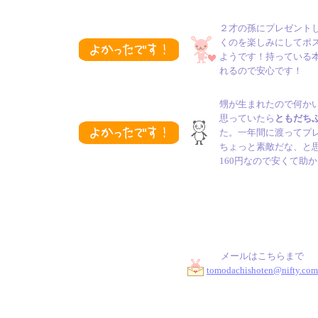
２才の孫にプレゼント
くのを楽しみにしてポ
ようです！持っている
れるので安心です！
甥が生まれたので何か
思っていたら
ともだち
た。一年間に渡ってプ
ちょっと素敵だな、と
160円なので安くて助
メールはこちらまで
tomodachishoten@nifty.com
ブッククラブ Book Club 絵
絵本ブッククラブ 送料１６０円！心をこ