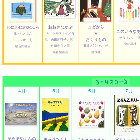
おおきなかぶ
まどから
わにわにのおふろ
このいろな
★
Ａ．トルストイ／再
小風さち／ぶん
せなけいこ／
おくりもの
話 内田莉莎子／訳
山口マオ／え
金の星社
佐藤忠良／画
五味太郎／作・絵
福音館書店
福音館書店
偕成社
４月
５月
６月
７月
そらまめくんの
キャベツくん